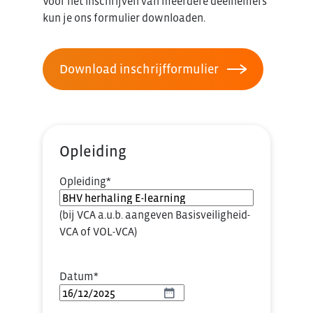
Voor het inschrijven van meerdere deelnemers
kun je ons formulier downloaden.
Download inschrijfformulier
Opleiding
Opleiding
*
(bij VCA a.u.b. aangeven Basisveiligheid-
VCA of VOL-VCA)
Datum
*
DD