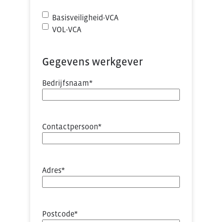
slash
MM
Basisveiligheid-VCA
slash
VOL-VCA
JJJJ
Gegevens werkgever
Bedrijfsnaam
*
Contactpersoon
*
Adres
*
Postcode
*