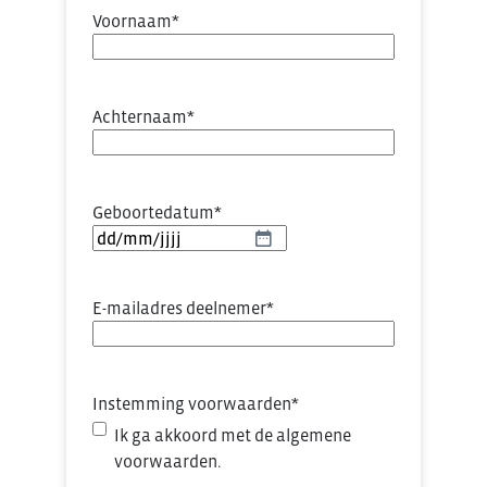
Voornaam
*
Achternaam
*
Geboortedatum
*
DD
slash
MM
E-mailadres deelnemer
*
slash
JJJJ
Instemming voorwaarden
*
Ik ga akkoord met de algemene
voorwaarden.